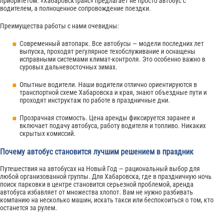
приоритетом. «ХабаровскТранс» предлагает не просто автобус с
водителем, а полноценное сопровождение поездки.
Преимущества работы с нами очевидны:
Современный автопарк. Все автобусы — модели последних лет
выпуска, проходят регулярное техобслуживание и оснащены
исправными системами климат-контроля. Это особенно важно в
суровых дальневосточных зимах.
Опытные водители. Наши водители отлично ориентируются в
транспортной схеме Хабаровска и края, знают объездные пути и
проходят инструктаж по работе в праздничные дни.
Прозрачная стоимость. Цена аренды фиксируется заранее и
включает подачу автобуса, работу водителя и топливо. Никаких
скрытых комиссий.
Почему автобус становится лучшим решением в праздник
Путешествия на автобусах на Новый Год — рациональный выбор для
любой организованной группы. Для Хабаровска, где в праздничную ночь
поиск парковки в центре становится серьезной проблемой, аренда
автобуса избавляет от множества хлопот. Вам не нужно разбивать
компанию на несколько машин, искать такси или беспокоиться о том, кто
останется за рулем.