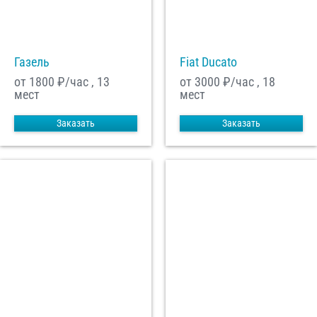
С
Политикой конфиденциальности
ознакомлен(а), даю согласие на
обработку моих Персональных данных
Газель
Fiat Ducato
Отправить заказ
от 1800
₽/час , 13
от 3000
₽/час , 18
мест
мест
Заказать
Заказать