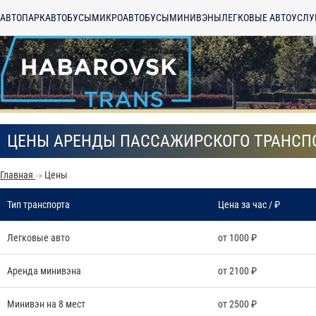
АВТОПАРК
АВТОБУСЫ
МИКРОАВТОБУСЫ
МИНИВЭНЫ
ЛЕГКОВЫЕ АВТО
УСЛУ
ЦЕНЫ АРЕНДЫ ПАССАЖИРСКОГО ТРАНСП
Главная
Цены
Тип транспорта
Цена за час / ₽
Легковые авто
от 1000 ₽
Аренда минивэна
от 2100 ₽
С
Политикой конфид
согласие на обраб
Минивэн на 8 мест
от 2500 ₽