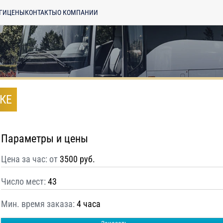
ГИ
ЦЕНЫ
КОНТАКТЫ
О КОМПАНИИ
КЕ
Параметры и цены
Цена за час: от
3500 руб.
Число мест:
43
Мин. время заказа:
4 часа
енциальности
ознакомлен(а), даю
отку моих Персональных данных