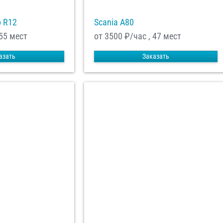
o R12
Scania A80
 55 мест
от 3500
₽/час , 47 мест
азать
Заказать