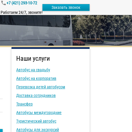
+7 (421) 293-10-72
Заказать звонок
Работаем 24/7, звоните!
Наши услуги
Автобус на свадьбу
Автобус на корпоратив
Перевозка детей автобусом
Доставка сотрудников
Трансфер
Автобусы междугородние
Туристический автобус
Автобусы для экскурсий