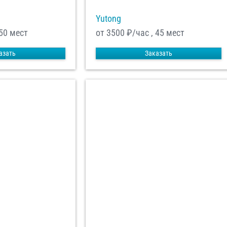
Yutong
 50 мест
от 3500
₽/час , 45 мест
азать
Заказать