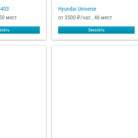
О403
Hyundai Universe
 50 мест
от 3500
₽/час , 46 мест
азать
Заказать