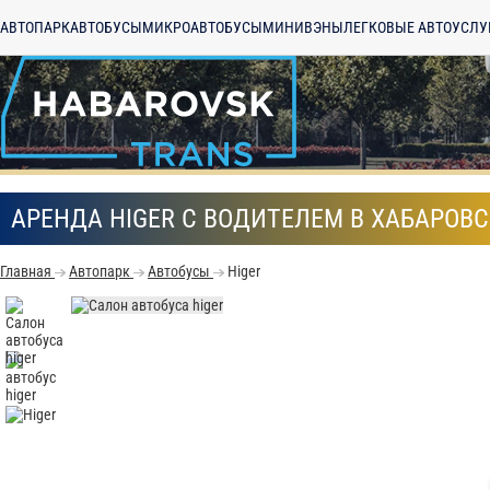
АВТОПАРК
АВТОБУСЫ
МИКРОАВТОБУСЫ
МИНИВЭНЫ
ЛЕГКОВЫЕ АВТО
УСЛУ
АРЕНДА HIGER С ВОДИТЕЛЕМ В ХАБАРОВС
Главная
Автопарк
Автобусы
Higer
С
Политикой конфид
согласие на обраб