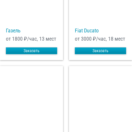
С
Политикой конфиденциальности
ознакомлен(а), даю согласие на
обработку моих Персональных данных
Газель
Fiat Ducato
Отправить заказ
от 1800
₽/час, 13 мест
от 3000
₽/час, 18 мест
Заказать
Заказать