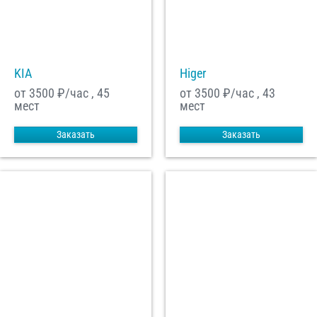
С
Политикой конфиденциальности
ознакомлен(а), даю согласие на
обработку моих Персональных данных
KIA
Higer
Отправить заказ
от 3500
₽/час , 45
от 3500
₽/час , 43
мест
мест
Заказать
Заказать