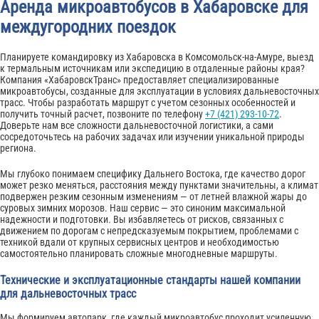
Аренда микроавтобусов в Хабаровске для
междугородних поездок
Планируете командировку из Хабаровска в Комсомольск-на-Амуре, выезд
к термальным источникам или экспедицию в отдаленные районы края?
Компания «ХабаровскТранс» предоставляет специализированные
микроавтобусы, созданные для эксплуатации в условиях дальневосточных
трасс. Чтобы разработать маршрут с учетом сезонных особенностей и
получить точный расчет, позвоните по телефону
+7 (421) 293-10-72
.
Доверьте нам все сложности дальневосточной логистики, а сами
сосредоточьтесь на рабочих задачах или изучении уникальной природы
региона.
Мы глубоко понимаем специфику Дальнего Востока, где качество дорог
может резко меняться, расстояния между пунктами значительны, а климат
подвержен резким сезонным изменениям — от летней влажной жары до
суровых зимних морозов. Наш сервис — это синоним максимальной
надежности и подготовки. Вы избавляетесь от рисков, связанных с
движением по дорогам с непредсказуемым покрытием, проблемами с
техникой вдали от крупных сервисных центров и необходимостью
самостоятельно планировать сложные многодневные маршруты.
Технические и эксплуатационные стандарты нашей компании
для дальневосточных трасс
Мы формируем автопарк, где каждый микроавтобус проходит усиленную