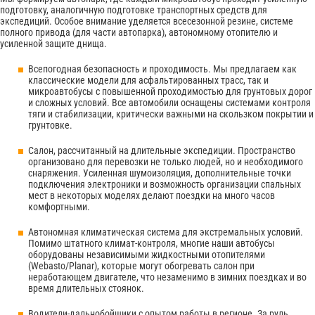
подготовку, аналогичную подготовке транспортных средств для
экспедиций. Особое внимание уделяется всесезонной резине, системе
полного привода (для части автопарка), автономному отопителю и
усиленной защите днища.
Всепогодная безопасность и проходимость. Мы предлагаем как
классические модели для асфальтированных трасс, так и
микроавтобусы с повышенной проходимостью для грунтовых дорог
и сложных условий. Все автомобили оснащены системами контроля
тяги и стабилизации, критически важными на скользком покрытии и
грунтовке.
Салон, рассчитанный на длительные экспедиции. Пространство
организовано для перевозки не только людей, но и необходимого
снаряжения. Усиленная шумоизоляция, дополнительные точки
подключения электроники и возможность организации спальных
мест в некоторых моделях делают поездки на много часов
комфортными.
Автономная климатическая система для экстремальных условий.
Помимо штатного климат-контроля, многие наши автобусы
оборудованы независимыми жидкостными отопителями
(Webasto/Planar), которые могут обогревать салон при
неработающем двигателе, что незаменимо в зимних поездках и во
время длительных стоянок.
Водители-дальнобойщики с опытом работы в регионе. За руль