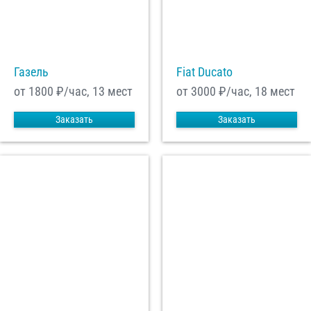
С
Политикой конфиденциальности
ознакомлен(а), даю согласие на
обработку моих Персональных данных
Газель
Fiat Ducato
Отправить заказ
от 1800
₽/час, 13 мест
от 3000
₽/час, 18 мест
Заказать
Заказать