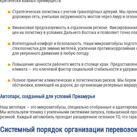
критически важных преимуществ.
Стратегическая логистика с учетом транспортных артерий. Мы про
дорожную сеть, учитывая загруженность мостов через Амур и сезон
Финансовая предсказуемость в отдаленном регионе. Фиксированна
цен на логистику в условиях Дальнего Востока и позволяет точно п
Всепогодный комфорт и безопасность. Наши микроавтобусы подгот
стеклоочистки для зимних метелей, усиленная противокоррозийная 
для уверенного движения в любую погоду.
Повышение ценности рабочего места в столице края. Предоставлени
климата — это ключевой фактор социальной стабильности и удерж
Полное принятие климатических и логистических рисков. Мы берем
обстановки, влияющей на дороги, до организации резервных маршр
Автопарк, созданный для условий Приамурья
Наш автопарк — это микроавтобусы, специально отобранные и адаптирова
Мы используем технику с усиленными системами запуска, повышенной про
резиной. Каждый автомобиль проходит расширенное сезонное ТО, что гарант
Системный порядок организации перевозок