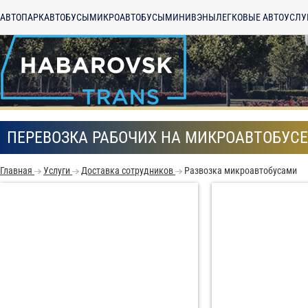
АВТОПАРК
АВТОБУСЫ
МИКРОАВТОБУСЫ
МИНИВЭНЫ
ЛЕГКОВЫЕ АВТО
УСЛУ
ПЕРЕВОЗКА РАБОЧИХ НА МИКРОАВТОБУСЕ
Главная
Услуги
Доставка сотрудников
Развозка микроавтобусами
С
Политикой конфид
согласие на обраб