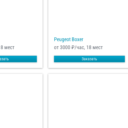
равить заказ
Peugeot Boxer
18 мест
от 3000
₽/час, 18 мест
азать
Заказать