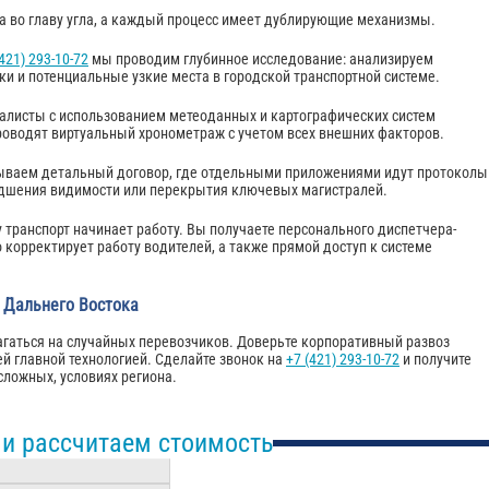
а во главу угла, а каждый процесс имеет дублирующие механизмы.
(421) 293-10-72
мы проводим глубинное исследование: анализируем
ки и потенциальные узкие места в городской транспортной системе.
листы с использованием метеоданных и картографических систем
оводят виртуальный хронометраж с учетом всех внешних факторов.
ываем детальный договор, где отдельными приложениями идут протоколы
удшения видимости или перекрытия ключевых магистралей.
 транспорт начинает работу. Вы получаете персонального диспетчера-
 корректирует работу водителей, а также прямой доступ к системе
е Дальнего Востока
лагаться на случайных перевозчиков. Доверьте корпоративный развоз
й главной технологией. Сделайте звонок на
+7 (421) 293-10-72
и получите
сложных, условиях региона.
 и рассчитаем стоимость