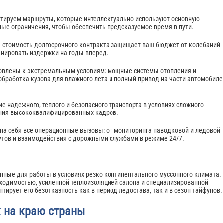
ектируем маршруты, которые интеллектуально используют основную
ные ограничения, чтобы обеспечить предсказуемое время в пути.
я стоимость долгосрочного контракта защищает ваш бюджет от колебаний
ланировать издержки на годы вперед.
овлены к экстремальным условиям: мощные системы отопления и
обработка кузова для влажного лета и полный привод на части автомобиле
е надежного, теплого и безопасного транспорта в условиях сложного
ания высококвалифицированных кадров.
 на себя все операционные вызовы: от мониторинга паводковой и ледовой
утов и взаимодействия с дорожными службами в режиме 24/7.
нные для работы в условиях резко континентального муссонного климата.
ходимостью, усиленной теплоизоляцией салона и специализированной
ирует его безотказность как в период ледостава, так и в сезон тайфунов.
 на краю страны