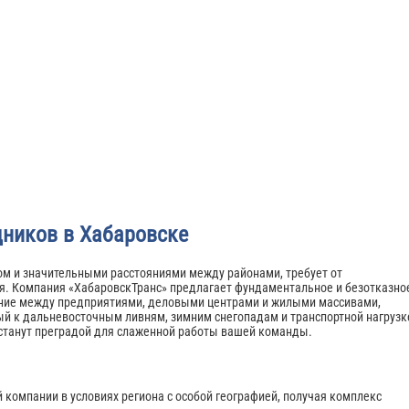
дников в Хабаровске
м и значительными расстояниями между районами, требует от
ия. Компания «ХабаровскТранс» предлагает фундаментальное и безотказно
ение между предприятиями, деловыми центрами и жилыми массивами,
й к дальневосточным ливням, зимним снегопадам и транспортной нагрузк
 станут преградой для слаженной работы вашей команды.
 компании в условиях региона с особой географией, получая комплекс