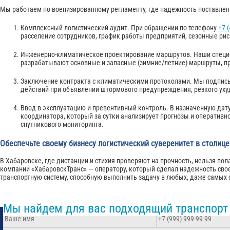
Мы работаем по военизированному регламенту, где надежность поставлен
Комплексный логистический аудит. При обращении по телефону
+7 
расселение сотрудников, график работы предприятий, сезонные рис
Инженерно-климатическое проектирование маршрутов. Наши специа
разрабатывают основные и запасные (зимние/летние) маршруты, пр
Заключение контракта с климатическими протоколами. Мы подпис
действий при объявлении штормового предупреждения, резкого ух
Ввод в эксплуатацию и превентивный контроль. В назначенную дату
координатора, который за сутки анализирует прогнозы и оперативно
спутникового мониторинга.
Обеспечьте своему бизнесу логистический суверенитет в столиц
В Хабаровске, где дистанции и стихия проверяют на прочность, нельзя по
компании «ХабаровскТранс» — оператору, который сделал надежность свое
транспортную систему, способную выполнить задачу в любых, даже самых 
Мы найдем для вас подходящий транспорт